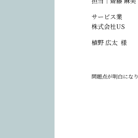
担当｜
齋藤 麻美
サービス業
株式会社US
植野 広太
様
問題点が明白にな